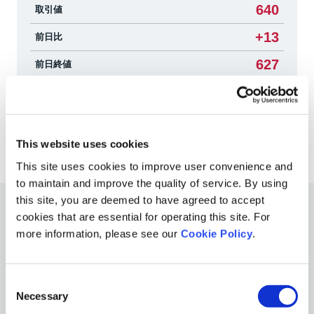
640
取引値
+13
前日比
627
前日終値
599,800
出来高
チャートはこちらから
This website uses cookies
This site uses cookies to improve user convenience and
to maintain and improve the quality of service. By using
this site, you are deemed to have agreed to accept
cookies that are essential for operating this site. For
経営方針
more information, please see our
Cookie Policy
.
トップメッセージ
事業等のリスク
Consent
ディスクロージャーポリシー
Necessary
Selection