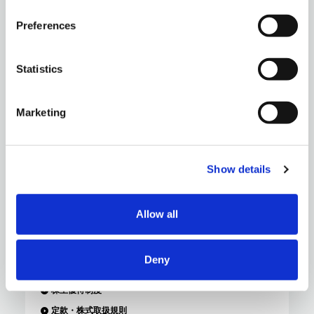
Preferences
財務・業績ハイライト
Statistics
IRライブラリー
Marketing
株主・株式情報
Show details
銘柄基本情報
資本金・発行済株式総数
Allow all
株価情報
株主総会
Deny
利益還元方針・配当金
株主優待制度
定款・株式取扱規則