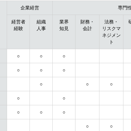
企業経営
専門
経営者
組織
業界
財務・
法務・
経験
人事
知見
会計
リスクマ
ネジメン
ト
○
○
○
○
○
○
○
○
○
○
○
○
○
○
○
○