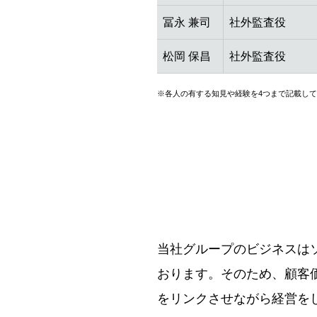
冨永 兼司
社外監査役
松岡 保昌
社外監査役
※
各人の有する知見や経験を4つまで記載し
当社グループのビジネスは
おります。そのため、顧客
をリンクさせながら経営を