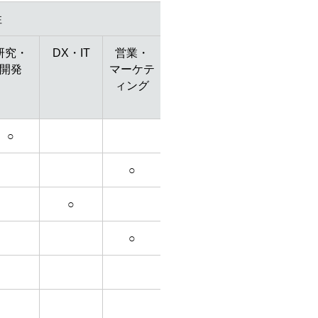
性
研究・
DX・IT
営業・
開発
マーケテ
ィング
○
○
○
○