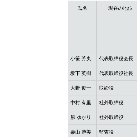
氏名
現在の地位
小笹 芳央
代表取締役会長
坂下 英樹
代表取締役社長
大野 俊一
取締役
中村 有里
社外取締役
原 ゆかり
社外取締役
栗山 博美
監査役