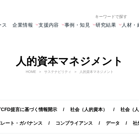
検索キーワード入力
ース
企業情報
支援内容
事例・知見
研究結果
人材・
人的資本マネジメント
HOME
サステナビリティ
人的資本マネジメント
TCFD提言に基づく情報開示
社会（人的資本）
社会（人
ポレート・ガバナンス
コンプライアンス
データ
社