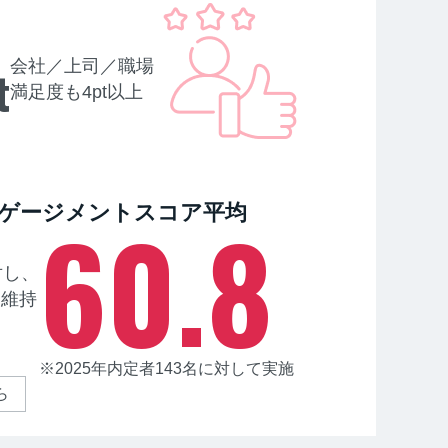
会社／上司／職場
t
満足度も4pt以上
60.8
ゲージメントスコア平均
対し、
を維持
※2025年内定者143名に対して実施
ら