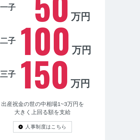
50
一子
万円
100
二子
万円
150
三子
万円
出産祝金の世の中相場1~3万円を
大きく上回る額を支給
人事制度はこちら