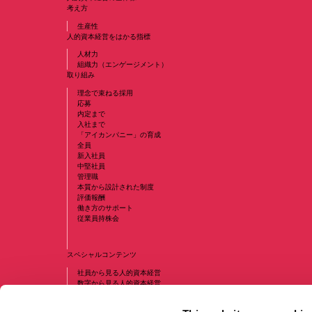
人材・組織
Human Resource / Organization
コラム一覧
人的資本経営の全体像
考え方
生産性
人的資本経営をはかる指標
人材力
組織力（エンゲージメント）
取り組み
理念で束ねる採用