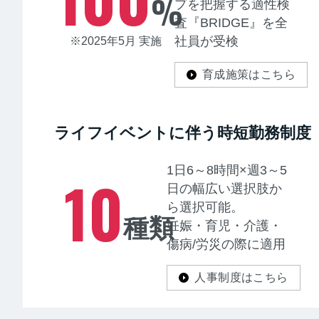
%
プを把握する適性検
査『BRIDGE』を全
社員が受検
※2025年5月 実施
育成施策はこちら
ライフイベントに伴う時短勤務制度
1日6～8時間×週3～5
10
日の幅広い選択肢か
ら選択可能。
種類
妊娠・育児・介護・
傷病/労災の際に適用
人事制度はこちら