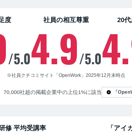
足度
社員の相互尊重
20
9
4.9
4
/5.0
/5.0
※社員クチコミサイト「OpenWork」2025年12月末時点
、
70,000社超の掲載企業中の上位1%に該当
「Ope
研修 平均受講率
「アイ