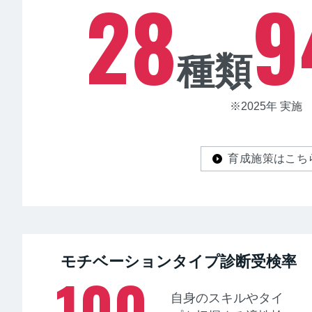
28
9
種類
※2025年 実施
育成施策はこち
モチベーションタイプ診断受検率
100
自身のスキルやタイ