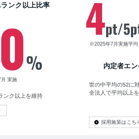
4
Aランク以上比率
00
pt/5p
※2025年7月実施平均
%
内定者エン
7月 実施
世の中平均の52に
全法人で平均以上
ランク以上を維持
ら
採用施策はこち