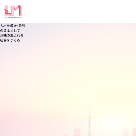
人材
を最大･最強
の資本として
意味のあふれる
社会
をつくる