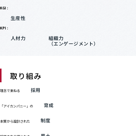
KGI :
生産性
KPI :
人材力
組織力
（エンゲージメント）
取り組み
採用
理念で束ねる
育成
「アイカンパニー」の
制度
本質から設計された
風土