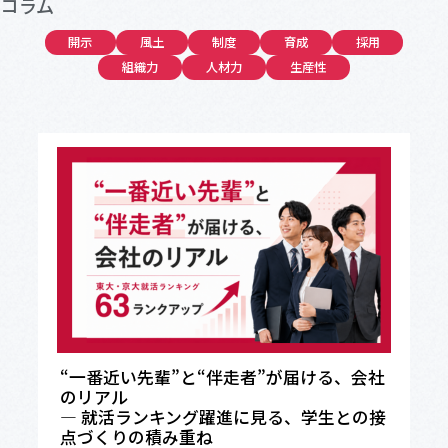
コラム
開示
風土
制度
育成
採用
組織力
人材力
生産性
“一番近い先輩”と“伴走者”が届ける、会社
のリアル
― 就活ランキング躍進に見る、学生との接
点づくりの積み重ね