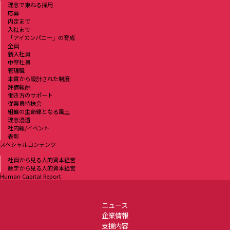
理念で束ねる採用
応募
内定まで
入社まで
「アイカンパニー」の育成
全員
新入社員
中堅社員
管理職
本質から設計された制度
評価報酬
働き方のサポート
従業員持株会
組織の生命線となる風土
理念浸透
社内報/イベント
表彰
スペシャルコンテンツ
社員から見る人的資本経営
数字から見る人的資本経営
Human Capital Report
ニュース
企業情報
支援内容