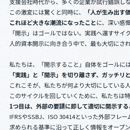
支援会社時代から、多くの企業が試行錯誤し
この激変には驚くと同時に、
「人が生み出す
これほど大きな潮流になったこと
に、深い感
「開示」はゴールではない。実践へ還すサイ
人的資本開示に向き合う中で、最も大切にさ
私たちは、「開示すること」自体をゴールに
「実践」と「開示」を切り離さず、ガッチリと
これこそが、私たちが何より大切にしている
このサイクルを回していくために、私たちは特
1つ目は、外部の要請に即して適切に開示する
IFRSやSSBJ、ISO 30414といった外部
求められる基準に沿って正しく情報をオープ