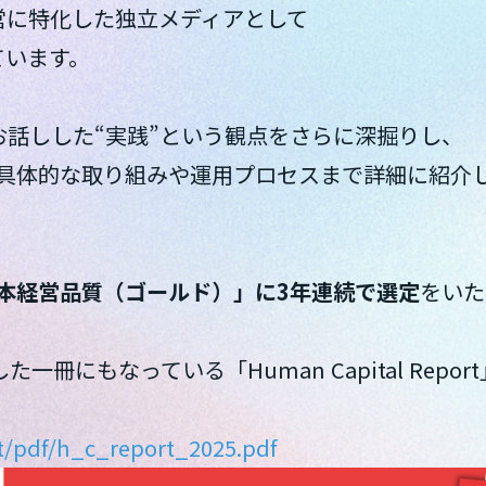
経営に特化した独立メディアとして
ています。
お話しした“実践”という観点をさらに深掘りし、
の具体的な取り組みや運用プロセスまで詳細に紹介
本経営品質（ゴールド）」に3年連続で選定
をいた
冊にもなっている「Human Capital Repo
rt/pdf/h_c_report_2025.pdf