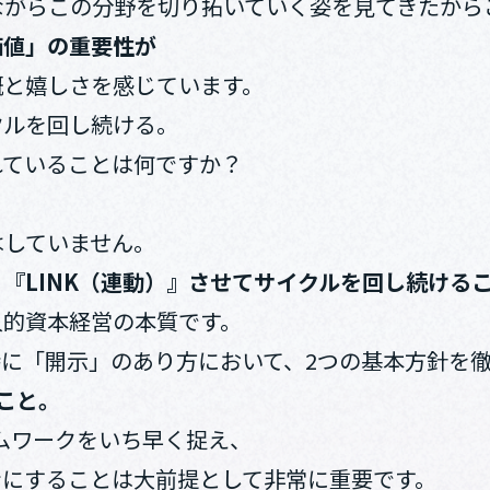
ながらこの分野を切り拓いていく姿を見てきたから
価値」の重要性が
慨と嬉しさを感じています。
クルを回し続ける。
れていることは何ですか？
はしていません。
『LINK（連動）』させてサイクルを回し続ける
人的資本経営の本質です。
に「開示」のあり方において、2つの基本方針を
こと。
フレームワークをいち早く捉え、
ンにすることは大前提として非常に重要です。