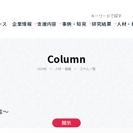
検索キーワード入力
ース
企業情報
支援内容
事例・知見
研究結果
人材・
Column
HOME
人材・組織
コラム一覧
は～
開示