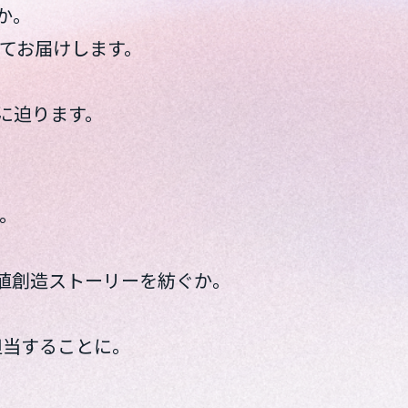
か。
ってお届けします。
に迫ります。
。
値創造ストーリーを紡ぐか。
担当することに。