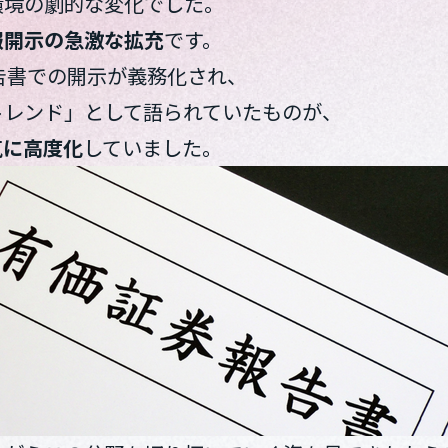
環境の劇的な変化でした。
報開示の急激な拡充
です。
報告書での開示が義務化され、
トレンド」として語られていたものが、
気に高度化
していました。