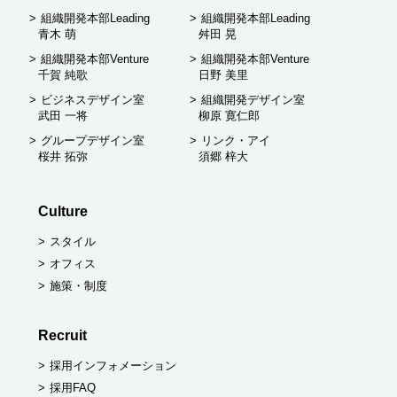
組織開発本部Leading
組織開発本部Leading
青木 萌
舛田 晃
組織開発本部Venture
組織開発本部Venture
千賀 純歌
日野 美里
ビジネスデザイン室
組織開発デザイン室
武田 一将
柳原 寛仁郎
グループデザイン室
リンク・アイ
桜井 拓弥
須郷 梓大
Culture
スタイル
オフィス
施策・制度
Recruit
採用インフォメーション
採用FAQ