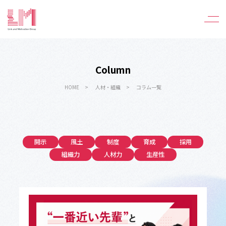
Column
HOME
人材・組織
コラム一覧
開示
風土
制度
育成
採用
組織力
人材力
生産性