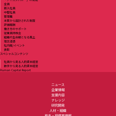
全員
新入社員
中堅社員
管理職
本質から設計された制度
評価報酬
働き方のサポート
従業員持株会
組織の生命線となる風土
理念浸透
社内報/イベント
表彰
スペシャルコンテンツ
社員から見る人的資本経営
数字から見る人的資本経営
Human Capital Report
ニュース
企業情報
支援内容
ナレッジ
研究開発
人材・組織
株主・投資家情報