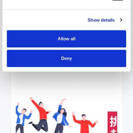
Show details
早期・ハイレベルインターン「UNiTE」を
Allow all
初開催
採用
Deny
2025.11.27