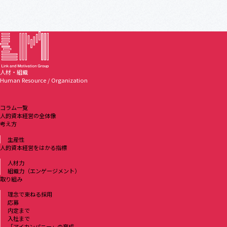
人材・組織
Human Resource / Organization
コラム一覧
人的資本経営の全体像
考え方
生産性
人的資本経営をはかる指標
人材力
組織力（エンゲージメント）
取り組み
理念で束ねる採用
応募
内定まで
入社まで
「アイカンパニー」の育成