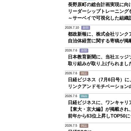
長野原町の総合計画実現に向
リーダーシップトレーニング
～サーベイで可視化した組織
2026.7.10
新聞
都政新報に、株式会社リンクア
自治体経営に関する寄稿が掲
2026.7.6
新聞
日本教育新聞に、当社エッジ
取り組みが取り上げられまし
2026.7.6
雑誌
日経ビジネス（7月6日号）に
リンクアンドモチベーション
2026.7.6
Web
日経ビジネスに、ワンキャリ
【東大・京大編】が掲載され
前年から63位上昇しTOP50
2026.7.5
雑誌