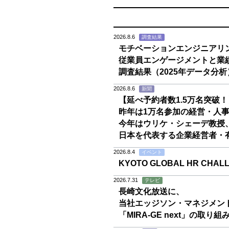
2026.8.6
調査結果
モチベーションエンジニアリ
従業員エンゲージメントと業
調査結果（2025年データ分
2026.8.6
新聞
【延べ予約者数1.5万名突破！
昨年は1万名参加の経営・人
今年はウリケ・シェーデ教授、
日本を代表する企業経営者・
2026.8.4
イベント
KYOTO GLOBAL HR CH
2026.7.31
テレビ
長崎文化放送に、
当社エッジソン・マネジメン
「MIRA-GE next」の取