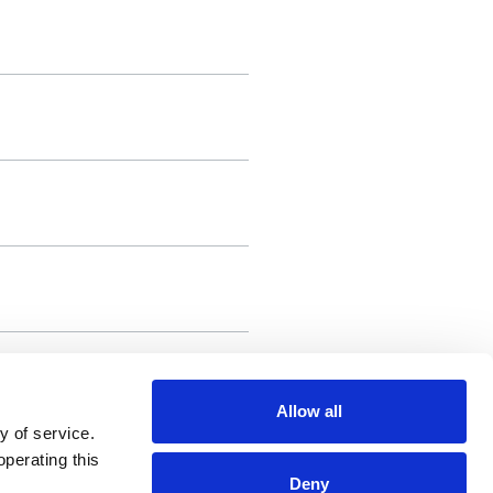
Allow all
y of service.
operating this
Deny