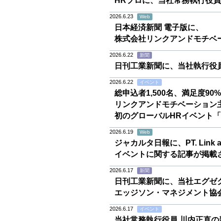
HRプロに、当社常務執行役
2026.6.23
Web
日本経済新聞 電子版に、
株式会社リンクアンドモチベ
2026.6.22
新聞
日刊工業新聞に、当社執行役
2026.6.22
イベント
総申込者1,500名、満足度90
リンクアンドモチベーション
初のグローバルHRイベント「H
2026.6.19
Web
ジャカルタ日報に、PT. Link and
イベントに関する記事が掲載
2026.6.17
新聞
日刊工業新聞に、当社エグゼ
エッジソン・マネジメント協
2026.6.17
イベント
当社常務執行役員 川内正直の