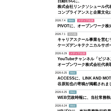
日経ESGに、
株式会社リンクソシュール代表
コンプライアンスと企業文化
2026.7.4
Web
メディア出演
PIVOTに、オープンワーク
2026.7.1
その他
キャリアスクール事業を営む
ケーズデンキテクニカルサポ
2026.6.29
メディア出演
YouTubeチャンネル「ビジ
オープンワーク株式会社代表
2026.6.25
Web
ACCESSに、LINK AND MOTIV
谷原拓也の寄稿が掲載されま
2026.6.25
Web
WEB労政時報に、当社常務執
2026.6.24
Web