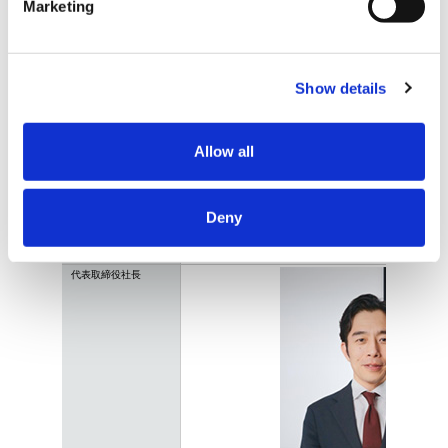
Marketing
GoogleMAPで見る
Show details
Allow all
ベトナム
Deny
社名
LINK AND MOTIVATION VIETNAM CO., LTD
代表取締役社長