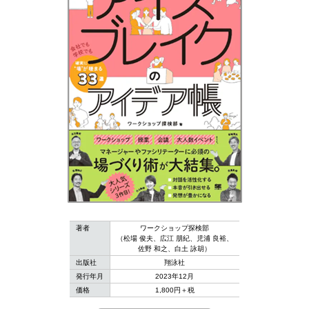
著者
ワークショップ探検部
（松場 俊夫、広江 朋紀、児浦 良裕、
佐野 和之、白土 詠胡）
出版社
翔泳社
発行年月
2023年12月
価格
1,800円＋税