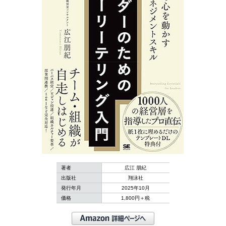
著者
広江 朋紀
出版社
翔泳社
発行年月
2025年10月
価格
1,800円＋税