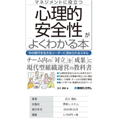
著者
広江 朋紀
出版社
秀和システム
発行年月
2023年10月
価格
1,700円＋税