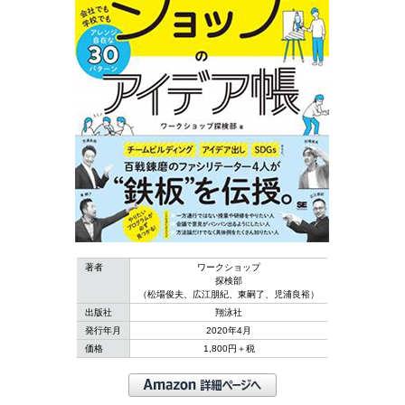
著者
ワークショップ
探検部
（松場俊夫、広江朋紀、東嗣了、児浦良裕）
出版社
翔泳社
発行年月
2020年4月
価格
1,800円＋税