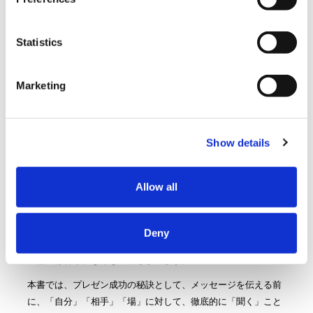
Statistics
著者
広江 朋紀
Marketing
出版社
翔泳社
発行年月
2022年6月
価格
1,700円＋税
Show details
Allow all
社内外を問わず、人に熱意と情報を伝えて協力してもらうこ
と、すなわちプレゼン力は、最重要ビジネススキルです。しか
し、自分の思惑どおりに人を動かしたいと思うと、どうしても
Deny
「伝えよう」としてしまいがちで、そうすればするほど、相手
の協力は得られなくなってしまいます。
本書では、プレゼン成功の秘訣として、メッセージを伝える前
に、「自分」「相手」「場」に対して、徹底的に「聞く」こと