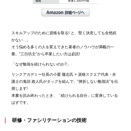
価格
本体1,300円+税
スキルアップのために資格を取る! と、堅く決意しても全然続
かない…。
そう悩める多くの人を変えてきた著者のノウハウが満載の一
冊。"三日坊主"から卒業したい方は必読!
「なぜ勉強を続けられないのか?」
リンクアカデミー社長の小栗 隆志氏 × 資格スクエア代表・弁
護士の鬼頭 政人氏がタッグを組んで、"挫折しない勉強法"を伝
授します!
本書を読み終わったとき、「続けられる自分」に変身している
はずです。
研修・ファシリテーションの技術