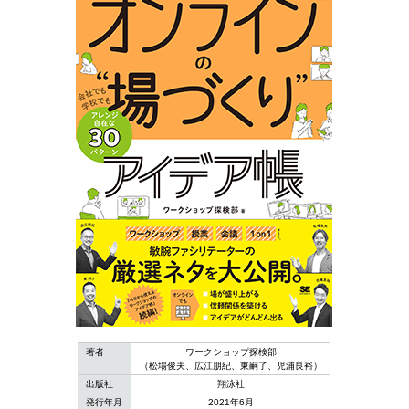
著者
ワークショップ探検部
（松場俊夫、広江朋紀、東嗣了、児浦良裕）
出版社
翔泳社
発行年月
2021年6月