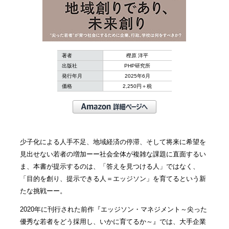
著者
樫原 洋平
出版社
PHP研究所
発行年月
2025年6月
価格
2,250円＋税
少子化による人手不足、地域経済の停滞、そして将来に希望を
見出せない若者の増加ーー社会全体が複雑な課題に直面するい
ま、本書が提示するのは、「答えを見つける人」ではなく、
「目的を創り、提示できる人＝エッジソン」を育てるという新
たな挑戦ーー。
2020年に刊行された前作『エッジソン・マネジメント～尖った
優秀な若者をどう採用し、いかに育てるか～』では、大手企業