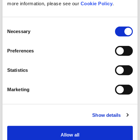
more information, please see our
Cookie Policy
.
率性に対する厳しい姿勢が目立っていると考えられます。
Consent
⑥ ルールの遵守や利益の創出に対して高い要望は出すものの、経営層
Necessary
Selection
として事業創りや組織作りができていない可能性がある。
総合スコアが下位5%に位置する経営層では、偏差値の高い上位5項目
Preferences
として、「高い要望の提示」 「事業に関する法令順守」 「社外ネット
ワークの活用」「社内ルールの遵守」「利益意識の徹底」があがりま
した。総合スコアが低いという前提を加味すると、ルールの遵守や利
Statistics
益の創出に対して高い要望は出すものの、経営層として事業創りや組
織作りができていない可能性があると考えられます。
Marketing
今回の調査では、部下から評価される経営層は
Show details
①ルール遵守や利益創出への高い要望の提示
②ルール遵守や効率性への厳しい姿勢の明示
Allow all
③社内外のコミュニケーションのハブ機能の発揮