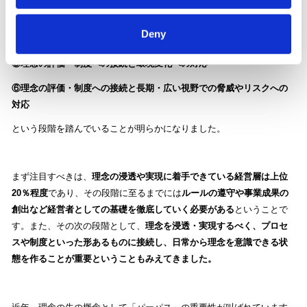
④課題や潜在的脅威を踏まえた、事業成果の創出に向けたプロセス・
Deny
体制創り
⑤理念の評価・制度への接続と環境変化への対応
⑥理念の評価・制度への接続と長期・広い視野での脅威やリスクへの
対応
という段階を踏んでいることが明らかになりました。
まず注目すべきは、
理念の浸透や実現に着手できている経営層は上位
20％程度
であり、その段階に至るまでには
ルールの遵守や事業成果の
創出など経営者としての基礎を徹底していく必要がある
ということで
す。また、その次の段階として、
理念を浸透・実現するべく、プロセ
スや制度といった形あるものに接続し、日常から理念を意識できる状
態を作ることが重要ということもみえてきました。