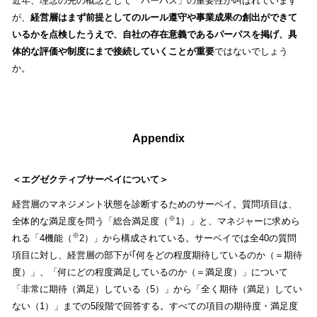
近年、理念の先の概念として「パーパス」の重要性が叫ばれています
が、
経営層はまず前提としてのルール遵守や事業成果の創出ができて
いるかを点検したうえで、自社の存在意義であるパーパスを掲げ、具
体的な評価や制度にまで接続していくことが重要
ではないでしょう
か。
Appendix
＜エグゼクティブサーベイについて＞
経営層のマネジメント状態を診断するためのサーベイ。質問項目は、
※
全体的な満足度を問う「総合満足度（
1）」と、マネジャーに求めら
※
れる「4機能（
2）」から構成されている。サーベイでは全40の質問
項目に対し、経営層の部下が｢何をどの程度期待しているのか（＝期待
度）」、「何にどの程度満足しているのか（＝満足度）」について
「非常に期待（満足）している（5）」から「全く期待（満足）してい
ない（1）」までの5段階で回答する。すべての項目の期待度・満足度