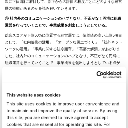
次に下位3群に着目して、部下からの評価の程度ごとにどのような経営
層の特徴があるのかを読み解いていきます。
④ 社内外のコミュニケーションのハブとなり、不正がなく円滑に組織
運営を行っていくことで、事業成果を創出しようとしている。
総合スコアが下位50%に位置する経営層では、偏差値の高い上位5項目
として、「社内連携の活用」 「オープンな風土づくり」 「社外ネット
ワークの活用」「事業に関する法令順守」「葛藤の解消」があがりま
した。社内外のコミュニケーションのハブとなり、不正がなく円滑に
組織運営を行っていくことで、事業成果を創出しようとしている点が
評価されていると考えられます。
⑤ ルールの遵守や効率性に対する厳しい姿勢が目立っている可能性が
This website uses cookies
ある。
This site uses cookies to improve user convenience and
総合スコアが下位5～20%に位置する経営層では、偏差値の高い上位5
to maintain and improve the quality of service. By using
項目として、「労働時間管理の徹底」 「社内ルールの遵守」 「信賞必
this site, you are deemed to have agreed to accept
罰の徹底」「社外ネットワークの活用」「標準化の推進」があがりま
cookies that are essential for operating this site. For
した。総合スコアが低いという前提を加味すると、ルールの遵守や効