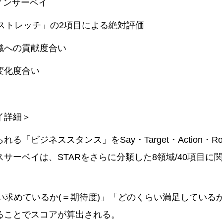
ィンサーベイ
「ストレッチ」の2項目による絶対評価
織への貢献度合い
変化度合い
イ詳細＞
「ビジネススタンス」をSay・Target・Action・Rol
サーベイは、STARをさらに分類した8領域/40項目に
い求めているか(＝期待度)」「どのくらい満足しているか
ることでスコアが算出される。