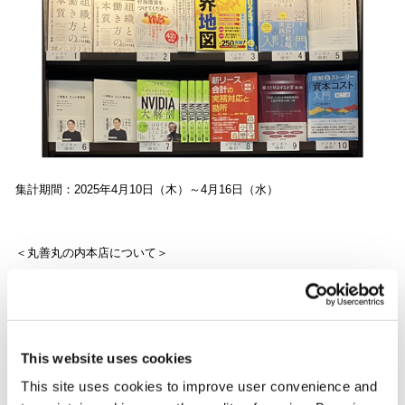
集計期間：2025年4月10日（木）～4月16日（水）
＜丸善丸の内本店について＞
ビジネスの最前線・丸の内で「Book Museum」をコンセプトに和書約
100万冊・洋書約12万冊の在庫を誇る日本最大級の総合書店です。毎週
ビジネスほか7部門のベスト10を公表されています。
This website uses cookies
This site uses cookies to improve user convenience and
なお、上記以外の書店でも続々とランクインしています。