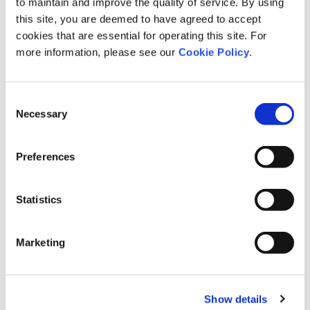
to maintain and improve the quality of service. By using
ランキング実績については下記の通りです。
this site, you are deemed to have agreed to accept
cookies that are essential for operating this site. For
more information, please see our
Cookie Policy
.
・丸善 日本橋店：1週間1位
・紀伊國屋書店 本町店：1週間1位
Consent
・三省堂書店 名古屋本店：1週間1位
Necessary
Selection
・紀伊國屋書店 福岡本店：1週間1位
Preferences
Statistics
書籍について
Marketing
組織と働き方の本質
迫る社会的要請に振り回されない視座
Show details