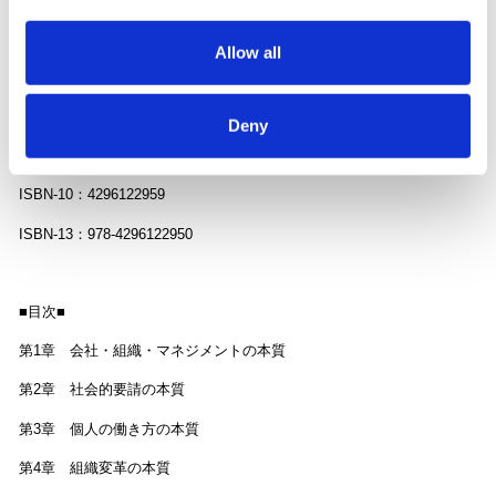
著者：小笹 芳央 株式会社リンクアンドモチベーション 代表取締
役会長
Allow all
定価：1,800円＋税
発売：2025年4月15日
Deny
出版社：日経BP 日本経済新聞出版
ISBN-10：‎4296122959
ISBN-13：978-4296122950
■目次■
第1章 会社・組織・マネジメントの本質
第2章 社会的要請の本質
第3章 個人の働き方の本質
第4章 組織変革の本質