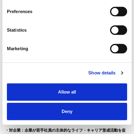
マット開発を行う。
Preferences
・対大学生：大学生の主体的なライフ・キャリア形成活動を
促す大学/
Statistics
企業との連携プログラム設計に関する実証事業
※ライフ・キャリア志向、自大学・地域に特化した診断スキームの構
Marketing
築、コーチング法・技術の型化・ナレッジ化、また各種講座のフォー
マット開発を行う。
Show details
・対社会人：社会人の主体的なライフ・キャリア形成活動を促す環境
設計に関する実証事業
Allow all
※キャリアとスキルの診断（可視化）によって、自己課題抽出と解決
実行を促進、キャリア形成とスキル獲得の一気通貫を実証モデルとし
て構築する。
Deny
・対企業：企業が若手社員の主体的なライフ・キャリア形成活動を
促