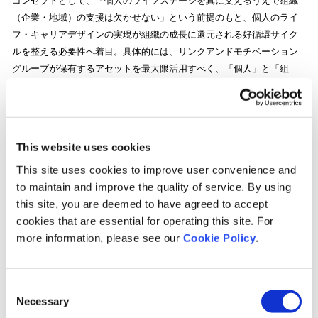
コンセプトとして、「個人のライフステージを真に支えるうえで組織
（企業・地域）の支援は欠かせない」という前提のもと、個人のライ
フ・キャリアデザインの実現が組織の成長に還元される好循環サイク
ルを整える必要性へ着目。具体的には、リンクアンドモチベーション
グループが保有するアセットを最大限活用すべく、「個人」と「組
織」、さらには「個人」をライフステージごとに分解した4つの構成で
設計し、それぞれの施策テーマと実施内容・結果を提示しました。
This website uses cookies
This site uses cookies to improve user convenience and
to maintain and improve the quality of service. By using
this site, you are deemed to have agreed to accept
cookies that are essential for operating this site. For
各ステージに対する施策テーマは下記の通りです。
more information, please see our
Cookie Policy
.
・対中高生：中学生・高校生の主体的なライフ・キャリア形成活動を
促すサービスに関する実証事業
Consent
※ライフ・キャリア志向、自律性などに特化した診断スキームの構
Necessary
Selection
築、コーチング法・技術の型化・ナレッジ化、また各種講座のフォー