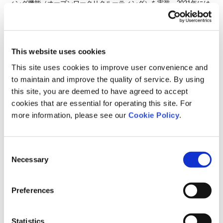
ィング機能（オープンワークリクルーティング）を実装。2021年には
利用企業数が1500社を、2022年7月には掲載求人数が3万件を突破しま
した。企業側が公開している情報に社員クチコミを掛け合わせること
で、求職者は客観的でリアルな会社の実態を確認しながら求人を検索
This website uses cookies
できるため、入社後のミスマッチを低減し、高い従業員エンゲージメ
ント(※)を構築する採用を実現しています。
This site uses cookies to improve user convenience and
to maintain and improve the quality of service. By using
※企業と従業員の相互理解・相思相愛度合い。従業員エンゲージメン
this site, you are deemed to have agreed to accept
トと営業利益率・労働生産性との相関が既に示されている。
cookies that are essential for operating this site. For
more information, please see our
Cookie Policy
.
Consent
Necessary
Selection
Preferences
Statistics