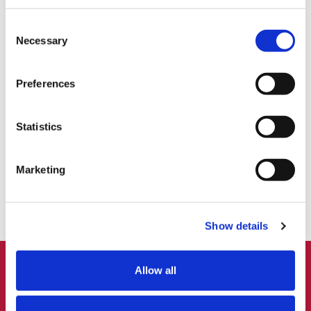
2026年12月期 第2四半期の決算発表は、2026年8月10日（月）12時頃
を予定しております。
Consent
Necessary
Selection
なお、今後の決算発表予定はこちらをご確認ください。
https://www.lmi.ne.jp/ir/calendar/
Preferences
記事をシェアする
Statistics
Marketing
Show details
PAGE
Allow all
TOP
ニュース
企業情報
支援内容