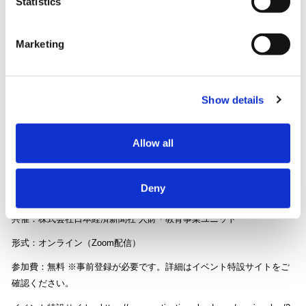
Statistics
開催概要
Marketing
イベント名：「HR Transformation Summit 2026」
Show details
日時：2026年8月25日 (火曜日)、8月27日 (木曜日)、9月1日 (火曜日)、
9月2日 (水曜日)、9月3日 (木曜日)11:00〜14:20（各日2セッション配
Allow all
信）
Deny
主催：株式会社リンクアンドモチベーション
共催：株式会社日本経済新聞社 人財・教育事業ユニット
形式：オンライン（Zoom配信）
参加費：無料 ※事前登録が必要です。詳細はイベント特設サイトをご
確認ください。