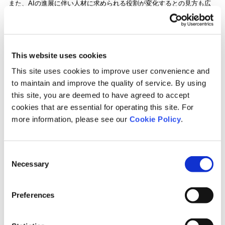
また、AIの進展に伴い人材に求められる役割が変化するとの見方も広
がる中、当社では、人と組織の価値は今後さらに経営の競争力を左右
する重要な要素になると考えています。こうした背景から、日本企業
の変革をより強力に後押ししたいという想いで、今回、株式会社日本
経済新聞社 人財・教育事業ユニットと共催での実施に至りました。
This website uses cookies
This site uses cookies to improve user convenience and
to maintain and improve the quality of service. By using
今回の「HR Transformation Summit 2026」には、『シン・日本の経営
this site, you are deemed to have agreed to accept
悲観バイアスを排す』の著者で、日本の企業経営に詳しい米カリフォ
cookies that are essential for operating this site. For
ルニア大学サンディエゴ教授のウリケ・シェーデ氏や、レゾナックHD
more information, please see our
Cookie Policy
.
CEOの髙橋 秀仁氏など、様々な登壇者と共に、全10セッションにわた
り深い議論を展開します。
Consent
Necessary
Selection
日本企業が再び世界で躍動するための3つの視座、「世界との相対化」
「人事の再定義」「変革の加速」から、実務の最前線に立つ実践者と
Preferences
有識者の知見を掛け合わせ、日本企業の経営を変える、新たな示唆を
お届けします。