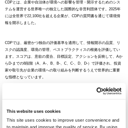
CDPとは、企業や自治体が環境への影響を管理・開示するためのシス
テムを運営する世界唯一の独立した国際的な非営利団体です。2025年
には全世界で22,100社を超える企業が、CDPの質問書を通じて環境情
報を開示しました。
CDPでは、厳密かつ独自の評価基準を適用して、情報開示の品質、リ
スクの認識度、環境の管理、ベストプラクティスの根拠を評価してい
ます。スコアは、意欲の度合、目標設定、アクションを反映して、Aか
らD-までの8段階（A、A-、B、B-、C、C-、D、D-）で評価され、投資
家や取引先が企業の環境への取り組みを判断するうえで世界的に重要
な指標となっています。
詳細は
こちら
This website uses cookies
This site uses cookies to improve user convenience and
当社の取り組みについて
to maintain and improve the quality of service. By using