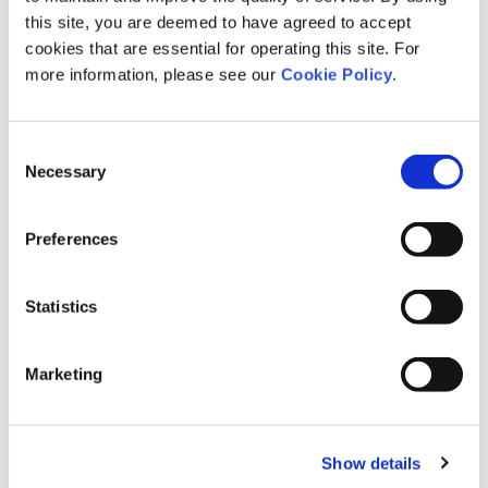
this site, you are deemed to have agreed to accept
cookies that are essential for operating this site. For
当社は、事業特性を踏まえ、これまでガバナンスや人的資本を中心と
more information, please see our
Cookie Policy
.
した非財務情報の開示を進めてまいりました。一方で、気候変動が企
業活動に与える中長期的な影響の重要性を踏まえ、2022年よりCDP気
候変動質問書への回答を開始し、継続的な情報開示の高度化に取り組
Consent
んでおります。また、CDP質問書への対応を通じて、TCFD提言を参照
Necessary
Selection
しながら気候変動に関する情報整理および管理体制の構築を進めると
ともに、2025年からは、TCFD提言に基づく気候関連情報をより明確な
形で開示しております。
Preferences
Statistics
こうした継続的な取り組みを行った結果、CDP2025において「B」ス
コアの取得に至りました。今回獲得した「B」スコアは、CDP評価にお
いて上位から3番目に位置づけられる「マネジメントレベル」を示すも
Marketing
のです。
Show details
今後は、TCFD提言に基づく開示内容のさらなる充実を図るとともに、