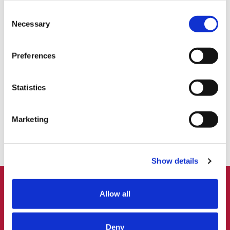
組織変革を阻む誤解｜「給与を高めれば、人は辞めない」｜ベトナム
Consent
経営転換点｜組織変革の鍵 Vol.02
Necessary
Selection
詳細は
こちら
記事をシェアする
Preferences
Statistics
Marketing
Show details
PAGE
TOP
ニュース
Allow all
企業情報
支援内容
ナレッジ
Deny