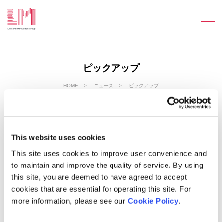
ピックアップ
HOME
ニュース
ピックアップ
This website uses cookies
Web
ACCESSに、LINK AND MOTIVATION VIETNAM
This site uses cookies to improve user convenience and
CO., LTD
to maintain and improve the quality of service. By using
谷原拓也の寄稿が掲載されました
this site, you are deemed to have agreed to accept
cookies that are essential for operating this site. For
more information, please see our
Cookie Policy
.
2026.6.25