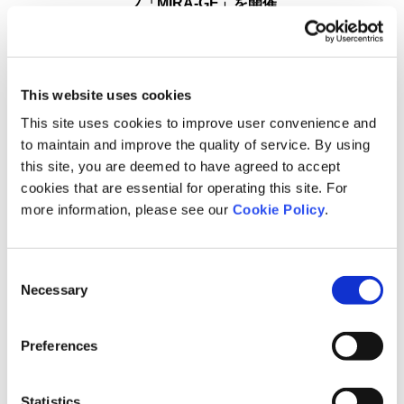
プ「MIRA-GE」を開催
2026.5.28
This website uses cookies
株式会社リンクアンドモチベーション（本社：東京都中央区、代表：
This site uses cookies to improve user convenience and
小笹芳央、証券コード：2170）が設立した一般社団法人エッジソン・
to maintain and improve the quality of service. By using
マネジメント協会は、2026年5月9日（土）、一般社団法人高輪ゲート
this site, you are deemed to have agreed to accept
ウェイエリアマネジメントとの共催で、JR東日本（TAKANAWA
cookies that are essential for operating this site. For
GATEWAY CITY）の協力のもと、次世代共創リーダー育成を目的とし
more information, please see our
Cookie Policy
.
た多世代型ワークショップ「MIRA-GE（ミラッジ）」を開催いたしま
した。
Consent
Necessary
Selection
詳細は
こちら
Preferences
Statistics