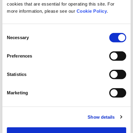
小笹芳央、証券コード：2170）は、全国7自治体・19,641名を対象に、
cookies that are essential for operating this site. For
自治体職員のエンゲージメントと退職率・休職率の関連性に関する調
more information, please see our
Cookie Policy
.
査（令和7年度）を実施しました。
Consent
詳細は
こちら
Necessary
Selection
Preferences
ダウンロード
Statistics
記事をシェアする
Marketing
Show details