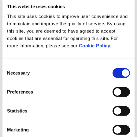
This website uses cookies
長崎県と、株式会社リンクアンドモチベーションが設立した一般社団
This site uses cookies to improve user convenience and
法人エッジソン・マネジメント協会は、2025年12月25日（木）、長崎
to maintain and improve the quality of service. By using
県庁にて、長崎県内7校の高校生と地域で活躍する大人が世代や立場を
this site, you are deemed to have agreed to accept
越えて「長崎のありたい未来」を語り合う対話型プログラム「第2回
cookies that are essential for operating this site. For
Nagasaki Leaders Meeting」を開催しました。
more information, please see our
Cookie Policy
.
詳細は
こちら
Consent
Necessary
Selection
Preferences
Statistics
Marketing