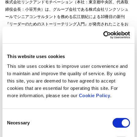
株式会社リンクアンドモチベーション（本社：東京都中央区、代表取
締役会長：小笹芳央）は、グループ会社である株式会社リンクソシュ
ールでシニアコンサルタントを務める広江朋紀による10冊目の新刊
『リーダーのためのストーリーテリング入門』が発売されたことをお
知らせいたします。
本書は、リーダーやマネジャーが直面する多様な組織課題に対して、
This website uses cookies
「ストーリーテリング」という観点から解決の糸口を提示する実践的
This site uses cookies to improve user convenience and
な入門書です。
to maintain and improve the quality of service. By using
this site, you are deemed to have agreed to accept
詳細は
こちら
cookies that are essential for operating this site. For
more information, please see our
Cookie Policy
.
Consent
Necessary
Selection