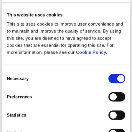
会社名・団体名
※
This website uses cookies
This site uses cookies to improve user convenience and
to maintain and improve the quality of service. By using
部署名
this site, you are deemed to have agreed to accept
cookies that are essential for operating this site. For
more information, please see our
Cookie Policy
.
役職
Consent
Necessary
Selection
氏名
※
Preferences
氏名（ふりがな）
※
Statistics
郵便番号
※