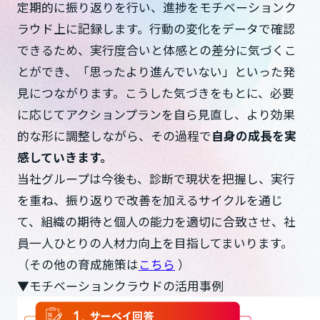
定期的に振り返りを行い、進捗をモチベーションク
ラウド上に記録します。行動の変化をデータで確認
できるため、実行度合いと体感との差分に気づくこ
とができ、「思ったより進んでいない」といった発
見につながります。こうした気づきをもとに、必要
に応じてアクションプランを自ら見直し、より効果
的な形に調整しながら、その過程で
自身の成長を実
感していきます。
当社グループは今後も、診断で現状を把握し、実行
を重ね、振り返りで改善を加えるサイクルを通じ
て、組織の期待と個人の能力を適切に合致させ、社
員一人ひとりの人材力向上を目指してまいります。
（その他の育成施策は
こちら
）
▼モチベーションクラウドの活用事例