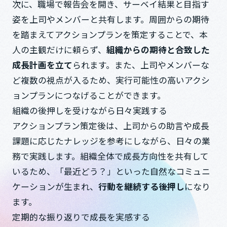
次に、職場で報告会を開き、サーベイ結果と目指す
姿を上司やメンバーと共有します。周囲からの期待
を踏まえてアクションプランを策定することで、本
人の主観だけに頼らず、
組織からの期待と合致した
成長計画を立て
られます。また、上司やメンバーな
ど複数の視点が入るため、実行可能性の高いアクシ
ョンプランにつなげることができます。
組織の後押しを受けながら日々実践する
アクションプラン策定後は、上司からの助言や成長
課題に応じたナレッジを参考にしながら、日々の業
務で実践します。組織全体で成長方向性を共有して
いるため、「最近どう？」といった自然なコミュニ
ケーションが生まれ、
行動を継続する後押し
になり
ます。
定期的な振り返りで成長を実感する