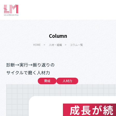
Column
HOME
人材・組織
コラム一覧
診断→実行→振り返りの
サイクルで磨く人材力
育成
人材力