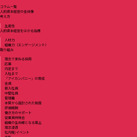
コラム一覧
人的資本経営の全体像
考え方
生産性
人的資本経営をはかる指標
人材力
組織力（エンゲージメント）
取り組み
理念で束ねる採用
応募
内定まで
入社まで
「アイカンパニー」の育成
全員
新入社員
中堅社員
管理職
本質から設計された制度
評価報酬
働き方のサポート
従業員持株会
組織の生命線となる風土
理念浸透
社内報/イベント