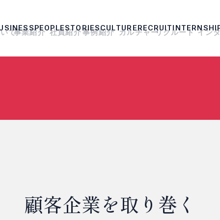
U
S
I
N
E
S
S
P
E
O
P
L
E
S
T
O
R
I
E
S
C
U
L
T
U
R
E
R
E
C
R
U
I
T
I
N
T
E
R
N
S
H
I
つ
い
て
事
業
紹
介
社
員
紹
介
事
例
紹
介
カ
ル
チ
ャ
ー
リ
ク
ル
ー
ト
イ
ン
LMI
SS
S
E
T
SHIP
MYPAGE
ENTRY
2027
2027
2028
2028
メッセージ
事業紹介
コンサルタント
顧客事例01
働き方・福利厚生
募集要項
インターンシップ
2027卒業予定
2027卒業予定
理念
数字で見るリンク
ITエンジニア
顧客事例02
人材育成・キャリ
よくある質問
2028卒業予定
2028卒業予定
会社概要
顧客事例03
組織風土
シップ
マイページ
エントリー
アンドモチベーシ
ア支援
ョン
顧客企業を取り巻く