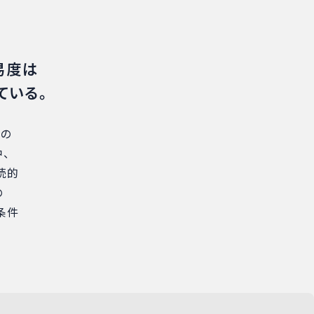
易度は
ている。
口の
、
続的
の
条件