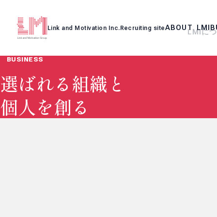
A
B
O
U
T
L
M
I
B
Link and
Motivation Inc.
Recruiting site
L
M
I
に
BUSINESS
ABOUT 
BUSINE
PEOPLE
STORIE
CULTUR
RECRUI
INTERN
選ばれる組織と
LMIについて
事業紹介
社員紹介
事例紹介
カルチャー
リクルート
インターン
個人を創る